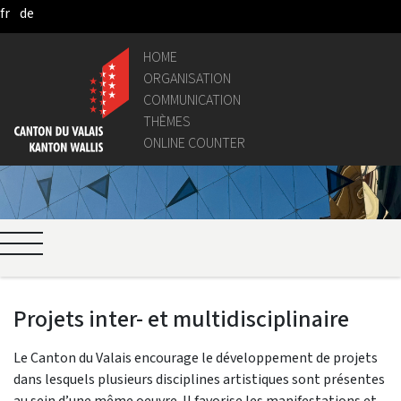
fr
de
Pular para o Conteúdo principal
HOME
ORGANISATION
COMMUNICATION
THÈMES
ONLINE COUNTER
Projets inter- et multidisciplinaire
Le Canton du Valais encourage le développement de projets
dans lesquels plusieurs disciplines artistiques sont présentes
au sein d’une même oeuvre. Il favorise les manifestations et