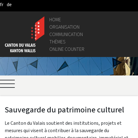
fr
de
Pular para o Conteúdo principal
HOME
ORGANISATION
COMMUNICATION
THÈMES
ONLINE COUNTER
Sauvegarde du patrimoine culturel
Le Canton du Valais soutient des institutions, projets et
mesures qui visent à contribuer à la sauvegarde du
patrimoine culturel mobilier, documentaire, immatériel et