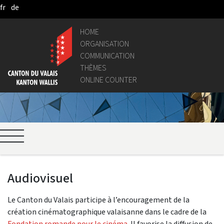
fr
de
Pular para o Conteúdo principal
HOME
ORGANISATION
COMMUNICATION
THÈMES
ONLINE COUNTER
Audiovisuel
Le Canton du Valais participe à l’encouragement de la
création cinématographique valaisanne dans le cadre de la
Fondation romande pour le cinéma
. Il favorise la diffusion de