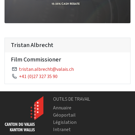
Tristan Albrecht
Film Commissioner
tristan.albrecht@valais.ch
+41 (0)27 327 35 90
OUTILS DE TRAVAIL
Annuaire
Géoportail
Législation
Intranet