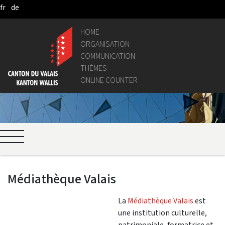
fr
de
Pular para o Conteúdo principal
HOME
ORGANISATION
COMMUNICATION
THÈMES
ONLINE COUNTER
Médiathèque Valais
La
Médiathèque Valais
est
une institution culturelle,
patrimoniale, formatrice et