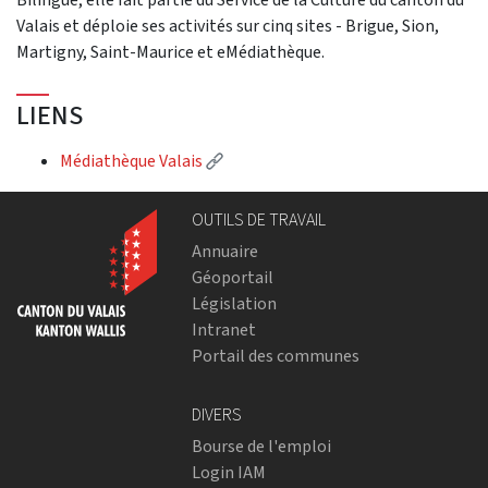
Valais et déploie ses activités sur cinq sites - Brigue, Sion,
Martigny, Saint-Maurice et eMédiathèque.
LIENS
(External link)
Médiathèque Valais
OUTILS DE TRAVAIL
Annuaire
Géoportail
Législation
Intranet
Portail des communes
DIVERS
Bourse de l'emploi
Login IAM