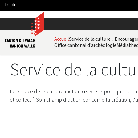
fr
de
Pular para o Conteúdo principal
Accueil
Service de la culture
⌵
Encouragem
Office cantonal d'archéologie
Médiathèq
Service de la cultu
Le Service de la culture met en œuvre la politique cult
et collectif. Son champ d'action concerne la création, l'a