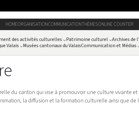
HOME
ORGANISATION
COMMUNICATION
THÈMES
ONLINE COUNTER
ent des activités culturelles
⌵
Patrimoine culturel
⌵
Archives de l
ue Valais
⌵
Musées cantonaux du Valais
Communication et Médias
re
urelle du canton qui vise à promouvoir une culture vivante e
nimation, la diffusion et la formation culturelle ainsi que de 