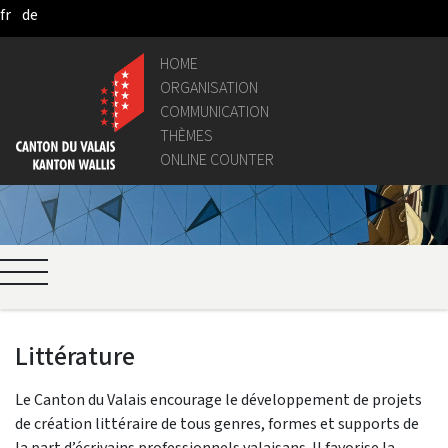
fr
de
Pular para o Conteúdo principal
HOME
ORGANISATION
COMMUNICATION
THÈMES
ONLINE COUNTER
Littérature
Le Canton du Valais encourage le développement de projets
de création littéraire de tous genres, formes et supports de
la part d’écrivains professionnels valaisans. Il favorise la