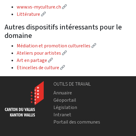
(External link)
www.vs-myculture.ch
(External link)
Littérature
Autres dispositifs intéressants pour le
domaine
(External link)
Médiation et promotion culturelles
(External link)
Ateliers pour artistes
(External link)
Art en partage
(External link)
Etincelles de culture
OUTILS DE TRAVAIL
Annuaire
Géoportail
Législation
Intranet
Portail des communes