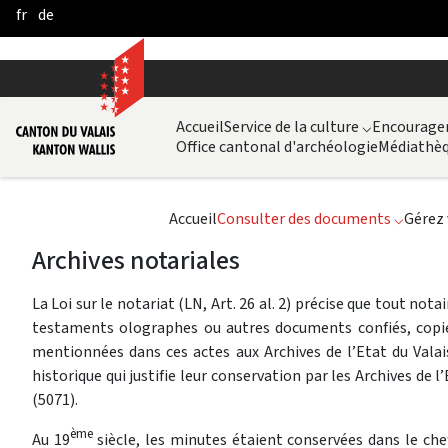
fr
de
Pular para o Conteúdo principal
Accueil
Service de la culture
⌵
Encouragem
Office cantonal d'archéologie
Médiathèq
Accueil
Consulter des documents
⌵
Gérez 
Archives notariales
La Loi sur le notariat (LN, Art. 26 al. 2) précise que tout not
testaments olographes ou autres documents confiés, copies 
mentionnées dans ces actes aux Archives de l’Etat du Valai
historique qui justifie leur conservation par les Archives de l
(5071).
ème
Au 19
siècle, les minutes étaient conservées dans le chef-