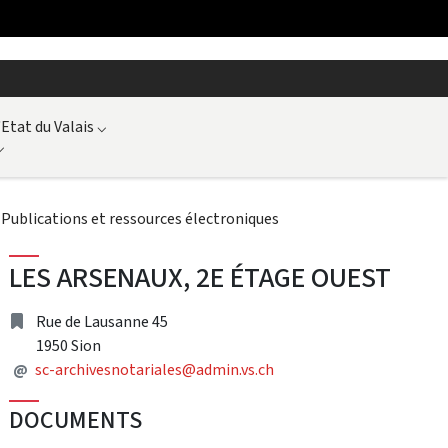
'Etat du Valais
⌵
⌵
⌵
Publications et ressources électroniques
LES ARSENAUX, 2E ÉTAGE OUEST
Address
Rue de Lausanne 45
1950 Sion
Mail
@
sc-archivesnotariales@admin.vs.ch
DOCUMENTS