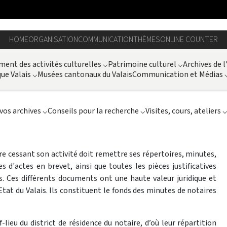
HOME
ORGANISATION
COMMUNICATION
THÈMES
ONLINE COUNTER
ent des activités culturelles
⌵
Patrimoine culturel
⌵
Archives de l
ue Valais
⌵
Musées cantonaux du Valais
Communication et Médias
vos archives
⌵
Conseils pour la recherche
⌵
Visites, cours, ateliers
aire cessant son activité doit remettre ses répertoires, minutes,
d'actes en brevet, ainsi que toutes les pièces justificatives
s. Ces différents documents ont une haute valeur juridique et
’Etat du Valais. Ils constituent le fonds des minutes de notaires
lieu du district de résidence du notaire, d’où leur répartition