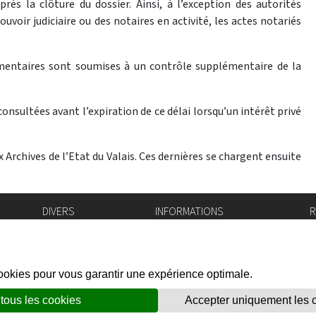
rès la clôture du dossier. Ainsi, à l’exception des autorités
uvoir judiciaire ou des notaires en activité, les actes notariés
mentaires sont soumises à un contrôle supplémentaire de la
nsultées avant l’expiration de ce délai lorsqu’un intérêt privé
Archives de l’Etat du Valais. Ces dernières se chargent ensuite
DIVERS
INFORMATIONS
R
Bourse de l'emploi
Bulletin Officiel
I
Login IAM
vis-à-vis
f
Mentions légales
X
Réseaux sociaux
unes
Politique de confidentialité