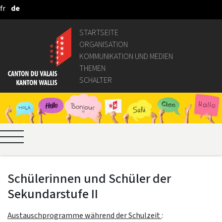
fr
de
Zum Hauptinhalt springen
STARTSEITE
ORGANISATION
KOMMUNIKATION UND MEDIEN
THEMEN
SCHALTER
Schülerinnen und Schüler der
Sekundarstufe II
Austauschprogramme während der Schulzeit
: