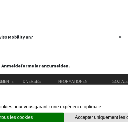
iss Mobility an?
 das Anmeldeformular anzumelden.
UMENTE
DIVERSES
INFORMATIONEN
SOZIAL
ichnis
Stellenbörse
Amtsblatt
Instag
Login IAM
vis-à-vis
flickr
g
Rechtliche Hinweise
X.com
Soziale Netzwerke
al
Datenschutzrichtlinien