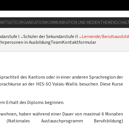
ARTSEITE
ORGANISATION
KOMMUNIKATION UND MEDIEN
THEMEN
SCHAL
darstufe I
⌵
Schüler der Sekundarstufe II
⌵
Lernende/Berufsausbil
hrpersonen in Ausbildung
Team
Kontaktformular
prachteil des Kantons oder in einer anderen Sprachregion der
rachkurse an der HES-SO Valais-Wallis besuchen. Diese Kurse
em Erhalt des Diploms beginnen.
ion wohnen, haben während einer Dauer von maximal 6 Monaten
ionales Austauschprogramm Berufsbildung)