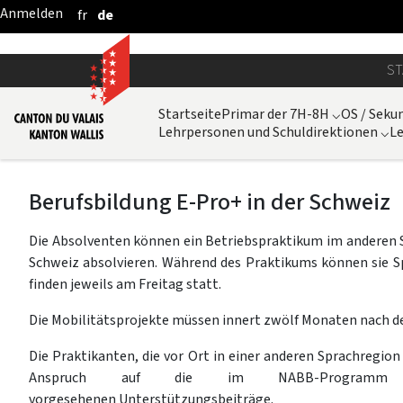
fr
de
Zum Hauptinhalt springen
ST
Startseite
Primar der 7H-8H
⌵
OS / Sekun
Lehrpersonen und Schuldirektionen
⌵
Le
Berufsbildung E-Pro+ in der Schweiz
Die Absolventen können ein Betriebspraktikum im anderen S
Schweiz absolvieren. Während des Praktikums können sie Sp
finden jeweils am Freitag statt.
Die Mobilitätsprojekte müssen innert zwölf Monaten nach d
Die Praktikanten, die vor Ort in einer anderen Sprachreg
Anspruch auf die im NABB-Programm (Nat
vorgesehenen Unterstützungsbeiträge.