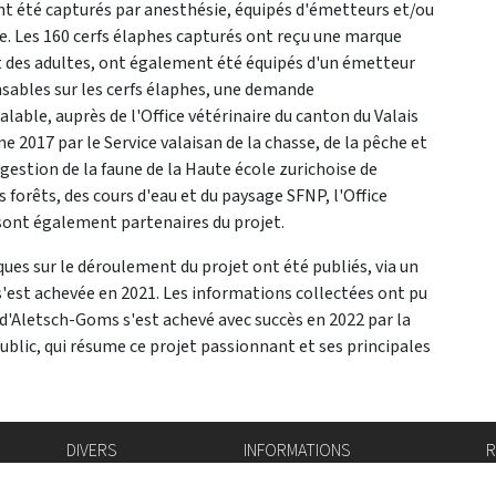
ont été capturés par anesthésie, équipés d'émetteurs et/ou
e. Les 160 cerfs élaphes capturés ont reçu une marque
t des adultes, ont également été équipés d'un émetteur
sables sur les cerfs élaphes, une demande
able, auprès de l'Office vétérinaire du canton du Valais
ne 2017 par le Service valaisan de la chasse, de la pêche et
 gestion de la faune de la Haute école zurichoise de
 forêts, des cours d'eau et du paysage SFNP, l'Office
sont également partenaires du projet.
ques sur le déroulement du projet ont été publiés, via un
s'est achevée en 2021. Les informations collectées ont pu
e d'Aletsch-Goms s'est achevé avec succès en 2022 par la
ublic, qui résume ce projet passionnant et ses principales
DIVERS
INFORMATIONS
R
Bourse de l'emploi
Bulletin Officiel
I