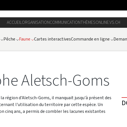
ACCUEIL
ORGANISATION
COMMUNICATION
THÈMES
ONLINE.VS.CH
⌵
Pêche
⌵
Faune
⌵
Cartes interactives
Commande en ligne
⌵
Demand
aphe Aletsch-Goms
 la région d'Aletsch-Goms, il manquait jusqu'à présent des
D
ant l'utilisation du territoire par cette espèce. Un
iron cinq ans, a permis de combler les lacunes existantes