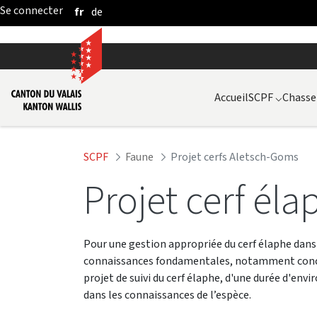
fr
de
Saut au contenu principal
Accueil
SCPF
⌵
Chasse
SCPF
Faune
Projet cerfs Aletsch-Goms
Projet cerf él
Pour une gestion appropriée du cerf élaphe dans
connaissances fondamentales, notamment concern
projet de suivi du cerf élaphe, d'une durée d'env
dans les connaissances de l’espèce.