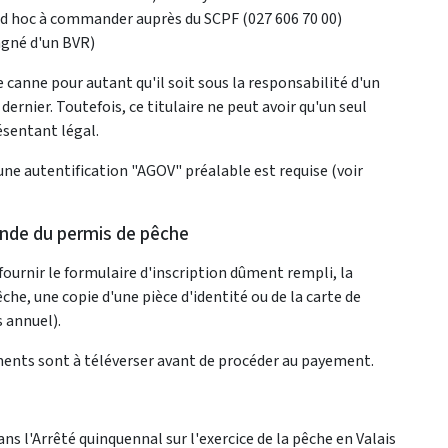
e ad hoc à commander auprès du SCPF (027 606 70 00)
agné d'un BVR)
 canne pour autant qu'il soit sous la responsabilité d'un
 dernier. Toutefois, ce titulaire ne peut avoir qu'un seul
ésentant légal.
ne autentification "AGOV" préalable est requise (voir
ande du permis de pêche
fournir le formulaire d'inscription dûment rempli, la
he, une copie d'une pièce d'identité ou de la carte de
s annuel).
ments sont à téléverser avant de procéder au payement.
ns l'Arrêté quinquennal sur l'exercice de la pêche en Valais