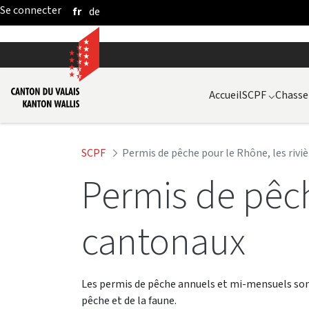
fr
de
Saut au contenu principal
Accueil
SCPF
⌵
Chasse
SCPF
Permis de pêche pour le Rhône, les riviè
Permis de pêc
cantonaux
Les permis de pêche annuels et mi-mensuels sont 
pêche et de la faune.