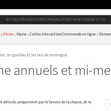
ACCUEIL
ORGANISATION
COMMUNICATION
THÈMES
ONLINE.VS.CH
⌵
Pêche
⌵
Faune
⌵
Cartes interactives
Commande en ligne
⌵
Demand
res, les gouilles et les lacs de montagne
he annuels et mi-me
délivrés uniquement par le Service de la chasse, de la