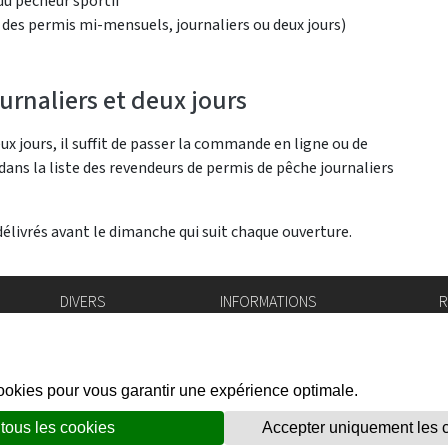
du pêcheur sportif"
 des permis mi-mensuels, journaliers ou deux jours)
rnaliers et deux jours
x jours, il suffit de passer la commande en ligne ou de
 dans la liste des revendeurs de permis de pêche journaliers
délivrés avant le dimanche qui suit chaque ouverture.
DIVERS
INFORMATIONS
R
Bourse de l'emploi
Bulletin Officiel
I
Login IAM
vis-à-vis
f
Mentions légales
X
Réseaux sociaux
unes
Politique de confidentialité