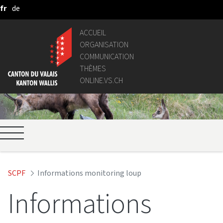
fr
de
Saut au contenu principal
ACCUEIL
ORGANISATION
COMMUNICATION
THÈMES
ONLINE.VS.CH
SCPF
Informations monitoring loup
Informations