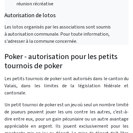
réunion récréative
Autorisation de lotos
Les lotos organisés par les associations sont soumis
à autorisation communale. Pour toute information,
s'adresser à la commune concernée.
Poker - autorisation pour les petits
tournois de poker
Les petits tournois de poker sont autorisés dans le canton du
Valais, dans les limites de la législation fédérale et
cantonale.
Un petit tournoi de poker est un jeu où seul un nombre limité
de joueurs peuvent jouer les uns contre les autres, c’est-à-
dire entre eux, pour un gain pécuniaire ou un autre avantage
appréciable en argent. Ils jouent exclusivement pour les