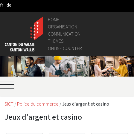
fr
de
Skip to Main Content
HOME
ORGANISATION
COMMUNICATION
THÈMES
ONLINE COUNTER
SICT
Police du commerce
Jeux d'argent et casino
Jeux d'argent et casino