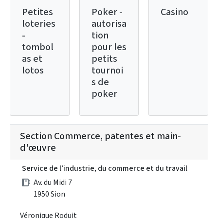
Petites
Poker -
Casino
loteries
autorisa
-
tion
tombol
pour les
as et
petits
lotos
tournoi
s de
poker
Section Commerce, patentes et main-
d'œuvre
Service de l’industrie, du commerce et du travail
Av. du Midi 7
1950 Sion
Véronique Roduit