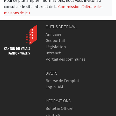
Pour de plus amples informations, nous vous invitons à
consulter le site internet de la
Commission fédérale des
maisons de jeu
.
OUTILS DE TRAVAIL
Annuaire
Géoportail
Législation
Intranet
Portail des communes
DIVERS
Bourse de l'emploi
Login IAM
INFORMATIONS
Bulletin Officiel
vis-à-vis