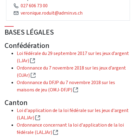
027 606 73 00
veronique.roduit@admin.vs.ch
BASES LÉGALES
Confédération
Loi fédérale du 29 septembre 2017 sur les jeux d’argent
(External link)
(LJAr)
Ordonnance du 7 novembre 2018 sur les jeux d’argent
(External link)
(OJAr)
Ordonnance du DFJP du 7 novembre 2018 sur les
(External link)
maisons de jeu (OMJ-DFJP)
Canton
Loi d'application de la loi fédérale sur les jeux d'argent
(External link)
(LALJAr)
Ordonnance concernant la loi d'application de la loi
(External link)
fédérale (LALJAr)