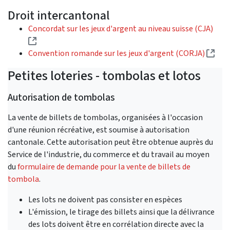
Droit intercantonal
Concordat sur les jeux d'argent au niveau suisse (CJA)
(External link)
(Ext
Convention romande sur les jeux d'argent (CORJA)
Petites loteries - tombolas et lotos
Autorisation de tombolas
La vente de billets de tombolas, organisées à l'occasion
d'une réunion récréative, est soumise à autorisation
cantonale. Cette autorisation peut être obtenue auprès du
Service de l'industrie, du commerce et du travail au moyen
du
formulaire de demande pour la vente de billets de
tombola
.
Les lots ne doivent pas consister en espèces
L'émission, le tirage des billets ainsi que la délivrance
des lots doivent être en corrélation directe avec la