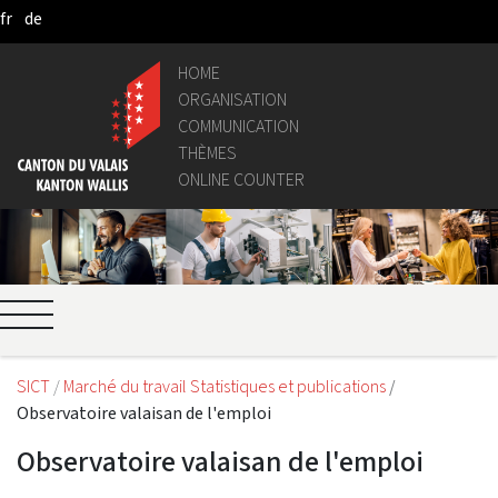
fr
de
Skip to Main Content
HOME
ORGANISATION
COMMUNICATION
THÈMES
ONLINE COUNTER
SICT
Marché du travail Statistiques et publications
Observatoire valaisan de l'emploi
Observatoire valaisan de l'emploi