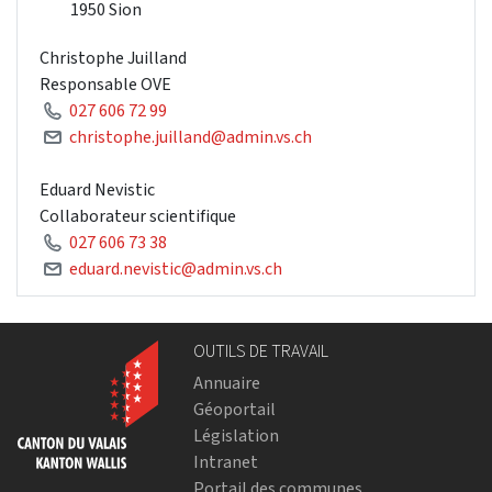
1950 Sion
Christophe Juilland
Responsable OVE
027 606 72 99
christophe.juilland@admin.vs.ch
Eduard Nevistic
Collaborateur scientifique
027 606 73 38
eduard.nevistic@admin.vs.ch
OUTILS DE TRAVAIL
Annuaire
Géoportail
Législation
Intranet
Portail des communes