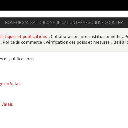
HOME
ORGANISATION
COMMUNICATION
THÈMES
ONLINE COUNTER
tistiques et publications
⌵
Collaboration interinstitutionnelle
⌵
P
⌵
Police du commerce
⌵
Vérification des poids et mesures
⌵
Bail à l
es et publications
e en Valais
 Valais