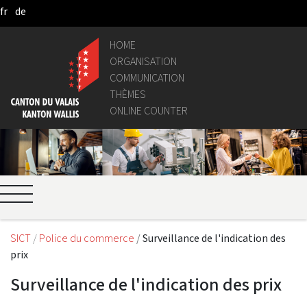
fr
de
Skip to Main Content
HOME
ORGANISATION
COMMUNICATION
THÈMES
ONLINE COUNTER
SICT
Police du commerce
Surveillance de l'indication des
prix
Surveillance de l'indication des prix