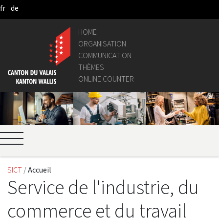
fr
de
Skip to Main Content
HOME
ORGANISATION
COMMUNICATION
THÈMES
ONLINE COUNTER
SICT
Accueil
Service de l'industrie, du
commerce et du travail