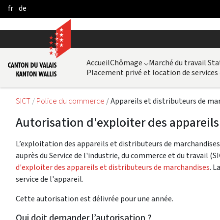
fr
de
Skip to Main Content
Accueil
Chômage
⌵
Marché du travail Sta
Placement privé et location de services
SICT
Police du commerce
Appareils et distributeurs de ma
Autorisation d'exploiter des appareil
L’exploitation des appareils et distributeurs de marchandise
auprès du Service de l'industrie, du commerce et du travail (
d'exploiter des appareils et distributeurs de marchandises
. L
service de l'appareil.
Cette autorisation est délivrée pour une année.
Qui doit demander l’autorisation ?