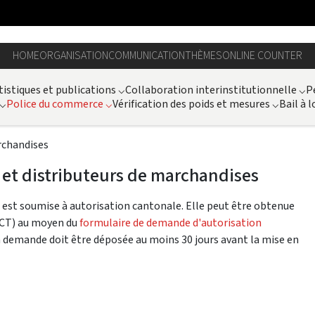
HOME
ORGANISATION
COMMUNICATION
THÈMES
ONLINE COUNTER
tistiques et publications
⌵
Collaboration interinstitutionnelle
⌵
P
⌵
Police du commerce
⌵
Vérification des poids et mesures
⌵
Bail à l
rchandises
s et distributeurs de marchandises
s est soumise à autorisation cantonale. Elle peut être obtenue
SICT) au moyen du
formulaire de demande d'autorisation
a demande doit être déposée au moins 30 jours avant la mise en