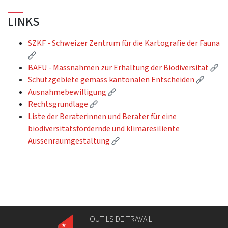
LINKS
SZKF - Schweizer Zentrum für die Kartografie der Fauna
(External link)
(Ex
BAFU - Massnahmen zur Erhaltung der Biodiversität
(Extern
Schutzgebiete gemäss kantonalen Entscheiden
(External link)
Ausnahmebewilligung
(External link)
Rechtsgrundlage
Liste der Beraterinnen und Berater für eine
biodiversitätsfördernde und klimaresiliente
(External link)
Aussenraumgestaltung
OUTILS DE TRAVAIL