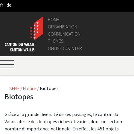
fr
de
Pular para o Conteúdo principal
HOME
ORGANISATION
COMMUNICATION
THÈMES
ONLINE COUNTER
SFNP
Nature
Biotopes
Biotopes
Grâce à la grande diversité de ses paysages, le canton du
Valais abrite des biotopes riches et variés, dont un certain
nombre d'importance nationale. En effet, les 451 objets