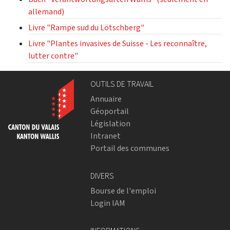
allemand)
Livre "Rampe sud du Lötschberg"
Livre "Plantes invasives de Suisse - Les reconnaître,
lutter contre"
OUTILS DE TRAVAIL
Annuaire
Géoportail
Législation
Intranet
Portail des communes
DIVERS
Bourse de l'emploi
Login IAM