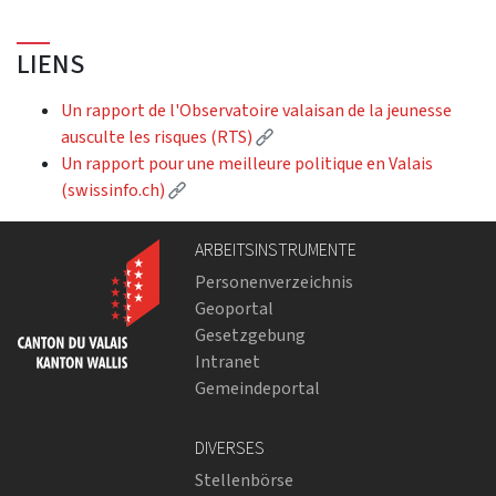
LIENS
Un rapport de l'Observatoire valaisan de la jeunesse
(Externer Link)
ausculte les risques (RTS)
Un rapport pour une meilleure politique en Valais
(Externer Link)
(swissinfo.ch)
ARBEITSINSTRUMENTE
Personenverzeichnis
Geoportal
Gesetzgebung
Intranet
Gemeindeportal
DIVERSES
Stellenbörse