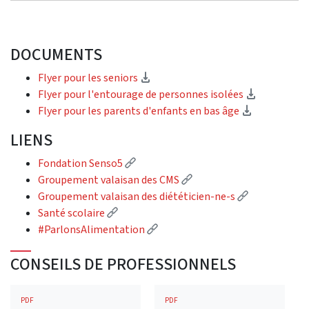
DOCUMENTS
(téléchargement)
Flyer pour les seniors
(téléchar
Flyer pour l'entourage de personnes isolées
(télécharg
Flyer pour les parents d'enfants en bas âge
LIENS
(Lien externe)
Fondation Senso5
(Lien externe)
Groupement valaisan des CMS
(Lien extern
Groupement valaisan des diététicien-ne-s
(Lien externe)
Santé scolaire
(Lien externe)
#ParlonsAlimentation
CONSEILS DE PROFESSIONNELS
PDF
PDF