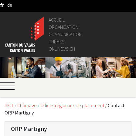
fr
de
Saut au contenu principal
ACCUEIL
ORGANISATION
COMMUNICATION
THÈMES
ONLINE.VS.CH
SICT
Chômage
Offices régionaux de placement
Contact
ORP Martigny
ORP Martigny