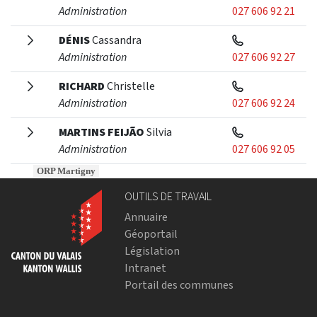
Administration
027 606 92 21
DÉNIS
Cassandra
Administration
027 606 92 27
RICHARD
Christelle
Administration
027 606 92 24
MARTINS FEIJÃO
Silvia
Administration
027 606 92 05
ORP Martigny
OUTILS DE TRAVAIL
Annuaire
Géoportail
Législation
Intranet
Portail des communes