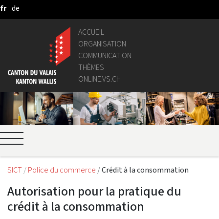
fr
de
Saut au contenu principal
ACCUEIL
ORGANISATION
COMMUNICATION
THÈMES
ONLINE.VS.CH
SICT
Police du commerce
Crédit à la consommation
Autorisation pour la pratique du
crédit à la consommation