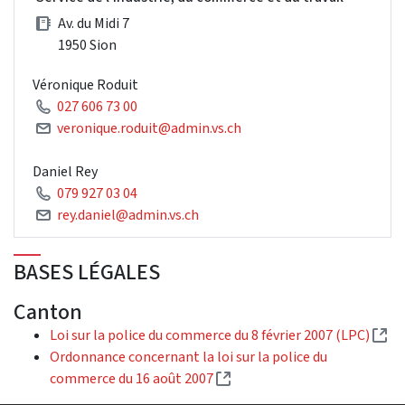
Av. du Midi 7
1950 Sion
Véronique Roduit
027 606 73 00
veronique.roduit@admin.vs.ch
Daniel Rey
079 927 03 04
rey.daniel@admin.vs.ch
BASES LÉGALES
Canton
(Li
Loi sur la police du commerce du 8 février 2007 (LPC)
Ordonnance concernant la loi sur la police du
(Lien externe)
commerce du 16 août 2007