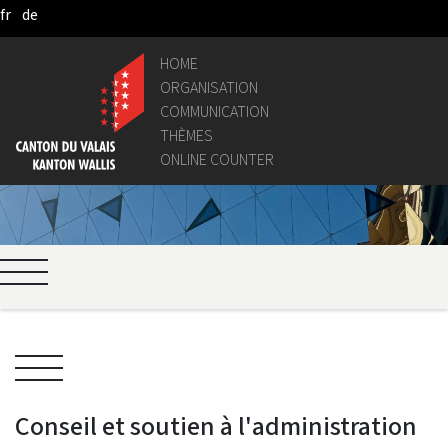
fr
de
Skip to Main Content
HOME
ORGANISATION
COMMUNICATION
THÈMES
ONLINE COUNTER
Conseil et soutien à l'administration