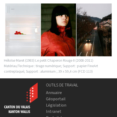
Héloïse Maret (1983) Le petit Chaperon Rouge II (2008-2011)
Matériau/Technique : tirage numérique; Support : papier FineArt
contreplaqué; Support : aluminium ; 39 x 59,4 cm (FCD 113)
OUTILS DE TRAVAIL
Annuaire
Géoportail
Législation
Intranet