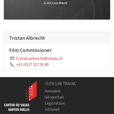
Tristan Albrecht
Film Commissioner
tristan.albrecht@valais.ch
+41 (0)27 327 35 90
OUTILS DE TRAVAIL
Annuaire
Géoportail
Législation
Intranet