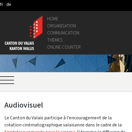
fr
de
Skip to Main Content
HOME
ORGANISATION
COMMUNICATION
THÈMES
ONLINE COUNTER
Audiovisuel
Le Canton du Valais participe à l’encouragement de la
création cinématographique valaisanne dans le cadre de la
Fondation romande pour le cinéma
. Il favorise la diffusion de