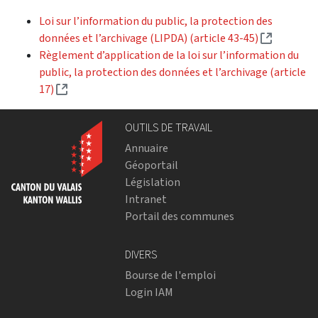
Loi sur l’information du public, la protection des
(External 
données et l’archivage (LIPDA) (article 43-45)
Règlement d’application de la loi sur l’information du
public, la protection des données et l’archivage (article
(External link)
17)
OUTILS DE TRAVAIL
Annuaire
Géoportail
Législation
Intranet
Portail des communes
DIVERS
Bourse de l'emploi
Login IAM