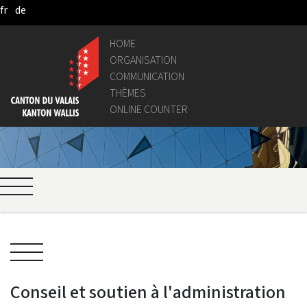
fr
de
Skip to Main Content
HOME
ORGANISATION
COMMUNICATION
THÈMES
ONLINE COUNTER
Conseil et soutien à l'administration