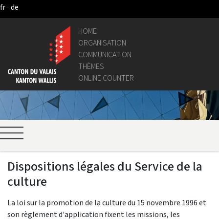
fr
de
Skip to Main Content
HOME
ORGANISATION
COMMUNICATION
THÈMES
ONLINE COUNTER
Dispositions légales du Service de la
culture
La loi sur la promotion de la culture du 15 novembre 1996 et
son règlement d'application fixent les missions, les