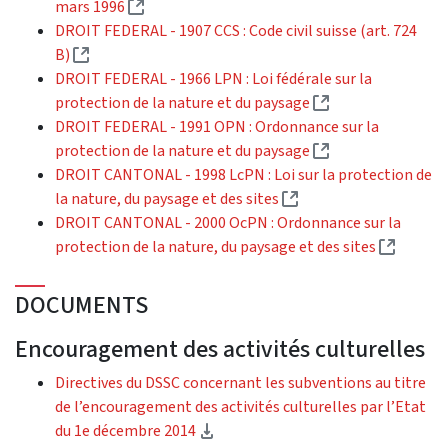
(External link)
mars 1996
DROIT FEDERAL - 1907 CCS : Code civil suisse (art. 724
(External link)
B)
DROIT FEDERAL - 1966 LPN : Loi fédérale sur la
(External link)
protection de la nature et du paysage
DROIT FEDERAL - 1991 OPN : Ordonnance sur la
(External link)
protection de la nature et du paysage
DROIT CANTONAL - 1998 LcPN : Loi sur la protection de
(External link)
la nature, du paysage et des sites
DROIT CANTONAL - 2000 OcPN : Ordonnance sur la
(Externa
protection de la nature, du paysage et des sites
DOCUMENTS
Encouragement des activités culturelles
Directives du DSSC concernant les subventions au titre
de l’encouragement des activités culturelles par l’Etat
(Download)
du 1e décembre 2014