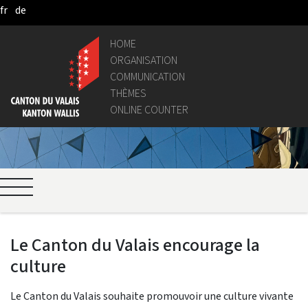
fr
de
Skip to Main Content
HOME
ORGANISATION
COMMUNICATION
THÈMES
ONLINE COUNTER
Le Canton du Valais encourage la
culture
Le Canton du Valais souhaite promouvoir une culture vivante