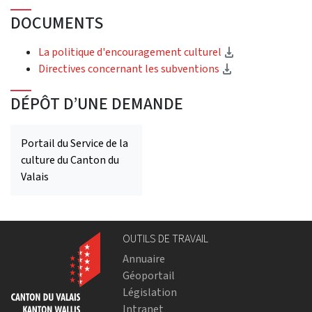
DOCUMENTS
(Download)
La politique d'encouragement culturel
(Download)
Directives concernant les subventions
DÉPÔT D’UNE DEMANDE
Portail du Service de la
culture du Canton du
Valais
OUTILS DE TRAVAIL
Annuaire
Géoportail
Législation
Intranet