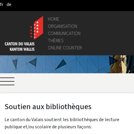
fr
de
Skip to Main Content
HOME
ORGANISATION
COMMUNICATION
THÈMES
ONLINE COUNTER
Soutien aux bibliothèques
Le canton du Valais soutient les bibliothèques de lecture
publique et/ou scolaire de plusieurs façons: