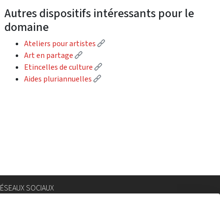
Autres dispositifs intéressants pour le
domaine
(External link)
Ateliers pour artistes
(External link)
Art en partage
(External link)
Etincelles de culture
(External link)
Aides pluriannuelles
ÉSEAUX SOCIAUX
nstagram
lickr