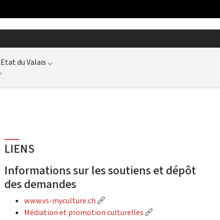
'Etat du Valais
⌵
⌵
LIENS
Informations sur les soutiens et dépôt
des demandes
(External link)
www.vs-myculture.ch
(External link)
Médiation et promotion culturelles