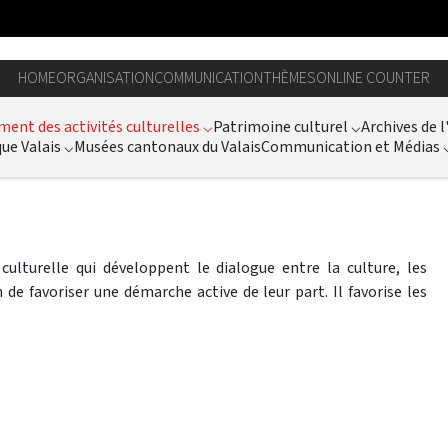
HOME
ORGANISATION
COMMUNICATION
THÈMES
ONLINE COUNTER
ent des activités culturelles
⌵
Patrimoine culturel
⌵
Archives de l
ue Valais
⌵
Musées cantonaux du Valais
Communication et Médias
ulturelle qui développent le dialogue entre la culture, les
 de favoriser une démarche active de leur part. Il favorise les