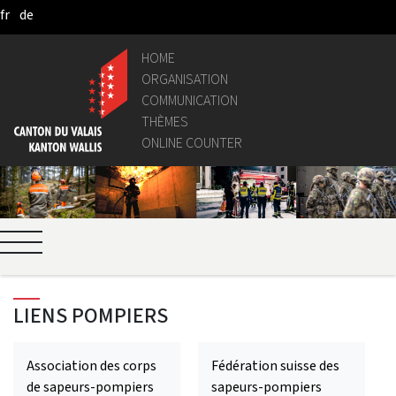
fr
de
Skip to Main Content
HOME
ORGANISATION
COMMUNICATION
THÈMES
ONLINE COUNTER
LIENS POMPIERS
Association des corps
Fédération suisse des
de sapeurs-pompiers
sapeurs-pompiers