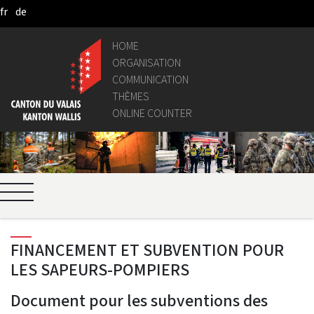
fr
de
Skip to Main Content
HOME
ORGANISATION
COMMUNICATION
THÈMES
ONLINE COUNTER
FINANCEMENT ET SUBVENTION POUR
LES SAPEURS-POMPIERS
Document pour les subventions des