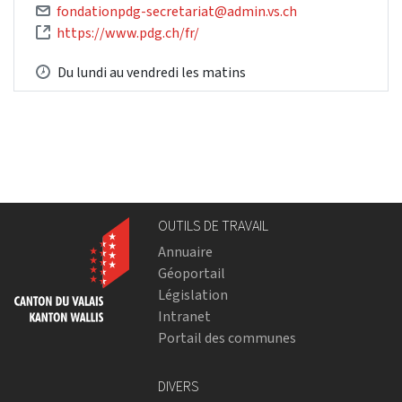
fondationpdg-secretariat@admin.vs.ch
https://www.pdg.ch/fr/
Du lundi au vendredi les matins
OUTILS DE TRAVAIL
Annuaire
Géoportail
Législation
Intranet
Portail des communes
DIVERS