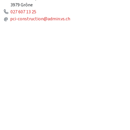
3979 Grône
Phone
027 607 13 25
Mail
@
pci-construction@admin.vs.ch