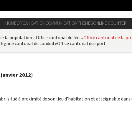
HOME
ORGANISATION
COMMUNICATION
THÈMES
ONLINE COUNTER
 de la population
⌵
Office cantonal du feu
⌵
Office cantonal de la pro
Organe cantonal de conduite
Office cantonal du sport
 janvier 2012)
ri situé à proximité de son lieu d’habitation et atteignable dans 