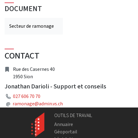
DOCUMENT
Secteur de ramonage
CONTACT
Address
Rue des Casernes 40
1950 Sion
Jonathan Darioli - Support et conseils
Phone
027 606 70 70
Mail
@
ramonage@admin.vs.ch
OUTILS DE TRAVAIL
Annuaire
Géoportail