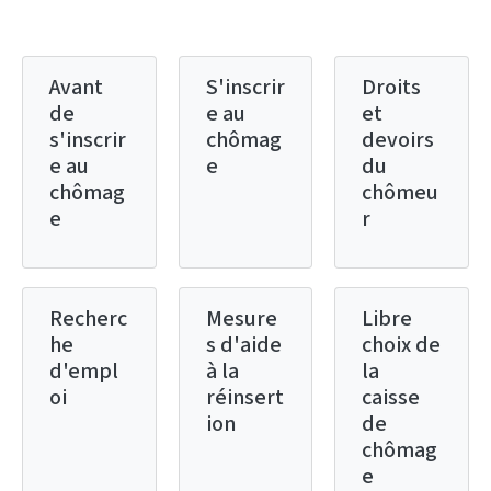
Avant
S'inscrir
Droits
de
e au
et
s'inscrir
chômag
devoirs
e au
e
du
chômag
chômeu
e
r
Recherc
Mesure
Libre
he
s d'aide
choix de
d'empl
à la
la
oi
réinsert
caisse
ion
de
chômag
e