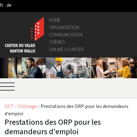
fr
de
Skip to Main Content
HOME
ORGANISATION
COMMUNICATION
THÈMES
ONLINE COUNTER
SICT
Chômage
Prestations des ORP pour les demandeurs
d'emploi
Prestations des ORP pour les
demandeurs d'emploi