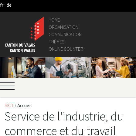
fr
de
Skip to Main Content
HOME
ORGANISATION
COMMUNICATION
THÈMES
ONLINE COUNTER
SICT
Accueil
Service de l'industrie, du
commerce et du travail