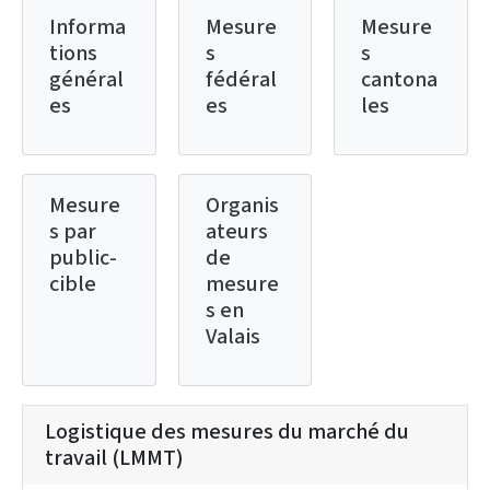
Informa
Mesure
Mesure
tions
s
s
général
fédéral
cantona
es
es
les
Mesure
Organis
s par
ateurs
public-
de
cible
mesure
s en
Valais
Logistique des mesures du marché du
travail (LMMT)