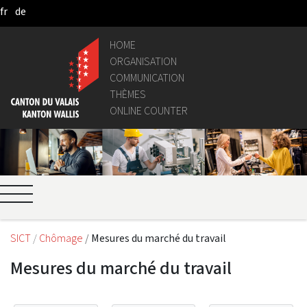
fr
de
Skip to Main Content
HOME
ORGANISATION
COMMUNICATION
THÈMES
ONLINE COUNTER
SICT
Chômage
Mesures du marché du travail
Mesures du marché du travail