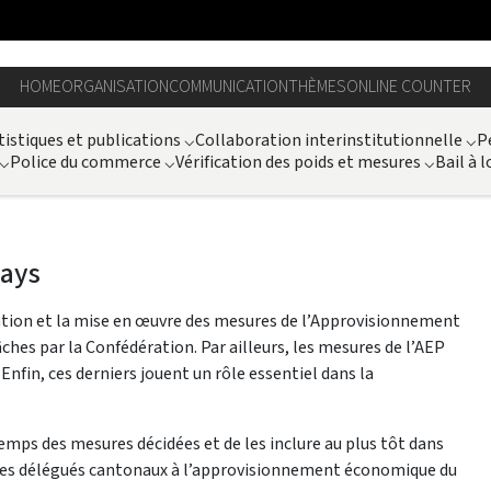
HOME
ORGANISATION
COMMUNICATION
THÈMES
ONLINE COUNTER
tistiques et publications
⌵
Collaboration interinstitutionnelle
⌵
P
⌵
Police du commerce
⌵
Vérification des poids et mesures
⌵
Bail à l
ays
ation et la mise en œuvre des mesures de l’Approvisionnement
ches par la Confédération. Par ailleurs, les mesures de l’AEP
Enfin, ces derniers jouent un rôle essentiel dans la
emps des mesures décidées et de les inclure au plus tôt dans
ec les délégués cantonaux à l’approvisionnement économique du