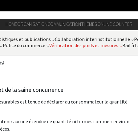
HOME
ORGANISATION
COMMUNICATION
THÈMES
ONLINE COUNTER
tistiques et publications
⌵
Collaboration interinstitutionnelle
⌵
P
⌵
Police du commerce
⌵
Vérification des poids et mesures
⌵
Bail à l
ité
t de la saine concurrence
esurables est tenue de déclarer au consommateur la quantité
 contenir aucune étendue de quantité ni termes comme « environ
èces.