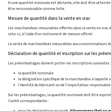
Si une quantité minimale est déclarée, elle doit être atteint
être reconnaissable comme telle.
Mesure de quantité dans la vente en vrac
Les marchandises mesurables offertes dans la vente en vrac
celui-ci, à l'aide d'un instrument de mesure officiel.
La vente de marchandises mesurables aux consommateurs doit 
Déclaration de quantité et inscription sur les prée
Les préemballages doivent porter les inscriptions suivantes :
la quantité nominale
la désignation spécifique de la marchandise à laquelle s
l'identité du fabricant ou de l'importateur responsable
Sur les préemballages, la quantité nominale doit être exprimé
l'unité correspondante :
pour les déclarations en poids,
kilogramme (kg) ou 