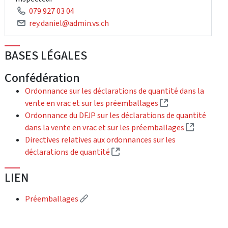
079 927 03 04
rey.daniel@admin.vs.ch
BASES LÉGALES
Confédération
Ordonnance sur les déclarations de quantité dans la
(External link)
vente en vrac et sur les préemballages
Ordonnance du DFJP sur les déclarations de quantité
(External 
dans la vente en vrac et sur les préemballages
Directives relatives aux ordonnances sur les
(External link)
déclarations de quantité
LIEN
(External link)
Préemballages