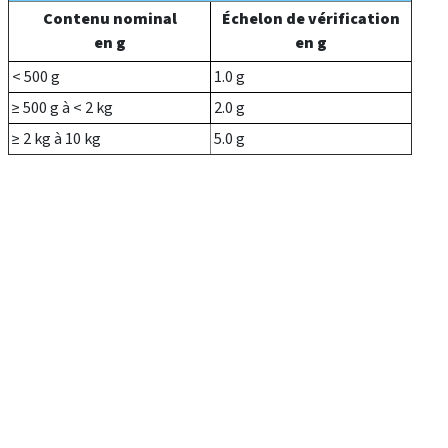
Contenu nominal
Échelon de vérification
en g
en g
< 500 g
1.0 g
≥ 500 g à < 2 kg
2.0 g
≥ 2 kg à 10 kg
5.0 g