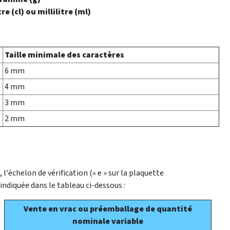
tre (cl) ou millilitre (ml)
Taille minimale des caractères
6 mm
4 mm
3 mm
2 mm
l'échelon de vérification (« e » sur la plaquette
indiquée dans le tableau ci-dessous :
Vente en vrac ou préemballage de quantité
nominale variable