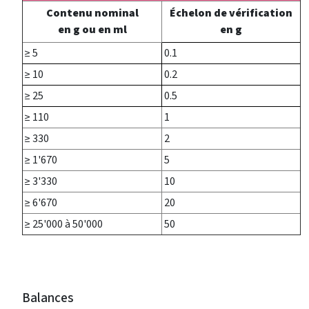
Contenu nominal
Échelon de vérification
en g ou en ml
en g
≥ 5
0.1
≥ 10
0.2
≥ 25
0.5
≥ 110
1
≥ 330
2
≥ 1'670
5
≥ 3'330
10
≥ 6'670
20
≥ 25'000 à 50'000
50
Balances