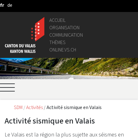
fr
de
Saut au contenu principal
ACCUEIL
ORGANISATION
COMMUNICATION
THÈMES
ONLINE.VS.CH
SDM
Activités
Activité sismique en Valais
Activité sismique en Valais
Le Valais est la région la plus sujette aux séismes en