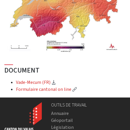
DOCUMENT
(téléchargement)
Vade-Mecum (FR)
(Lien externe)
Formulaire cantonal on line
OUTILS DE TRAVAIL
Annuaire
Géoportail
Législation