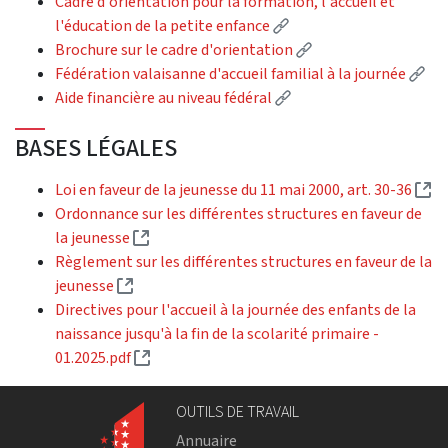
Cadre d'orientation pour la formation, l'accueil et
(External link)
l'éducation de la petite enfance
(External link)
Brochure sur le cadre d'orientation
(Ex
Fédération valaisanne d'accueil familial à la journée
(External link)
Aide financière au niveau fédéral
BASES LÉGALES
(E
Loi en faveur de la jeunesse du 11 mai 2000, art. 30-36
Ordonnance sur les différentes structures en faveur de
(External link)
la jeunesse
Règlement sur les différentes structures en faveur de la
(External link)
jeunesse
Directives pour l'accueil à la journée des enfants de la
naissance jusqu'à la fin de la scolarité primaire -
(External link)
01.2025.pdf
OUTILS DE TRAVAIL
Annuaire