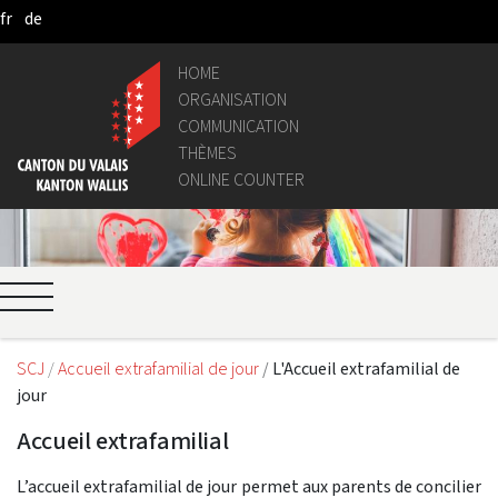
fr
de
Skip to Main Content
HOME
ORGANISATION
COMMUNICATION
THÈMES
ONLINE COUNTER
SCJ
Accueil extrafamilial de jour
L'Accueil extrafamilial de
jour
Accueil extrafamilial
L’accueil extrafamilial de jour permet aux parents de concilier