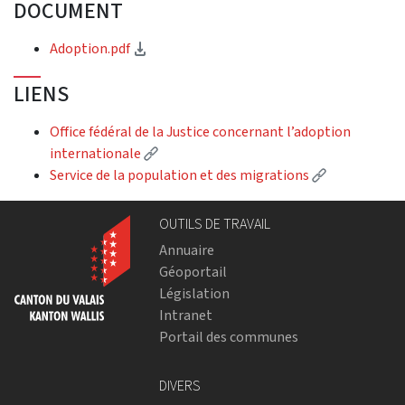
DOCUMENT
(Download)
Adoption.pdf
LIENS
Office fédéral de la Justice concernant l’adoption
(External link)
internationale
(External lin
Service de la population et des migrations
OUTILS DE TRAVAIL
Annuaire
Géoportail
Législation
Intranet
Portail des communes
DIVERS