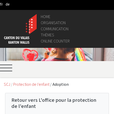
fr
de
Skip to Main Content
HOME
ORGANISATION
COMMUNICATION
THÈMES
ONLINE COUNTER
SCJ
Protection de l'enfant
Adoption
Retour vers L'office pour la protection
de l'enfant