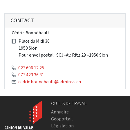
CONTACT
Cédric Bonnébault
Place du Midi 36
1950 Sion
Pour envoi postal : SCJ -Av. Ritz 29 –1950 Sion
027 606 12 25
077 423 36 31
cedric.bonnebault@admin.vs.ch
OUTILS DE TRAVAIL
Annuaire
Géoportail
Législation