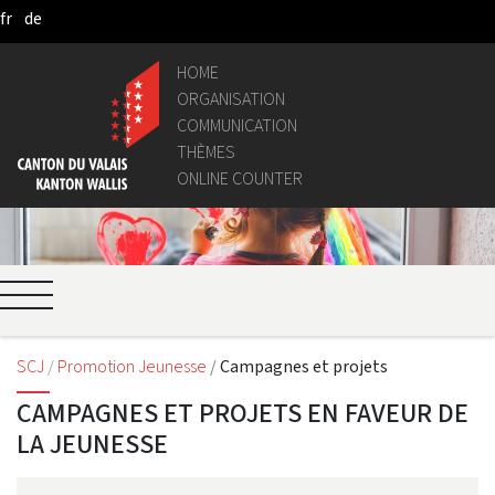
fr
de
Skip to Main Content
HOME
ORGANISATION
COMMUNICATION
THÈMES
ONLINE COUNTER
SCJ
Promotion Jeunesse
Campagnes et projets
CAMPAGNES ET PROJETS EN FAVEUR DE
LA JEUNESSE