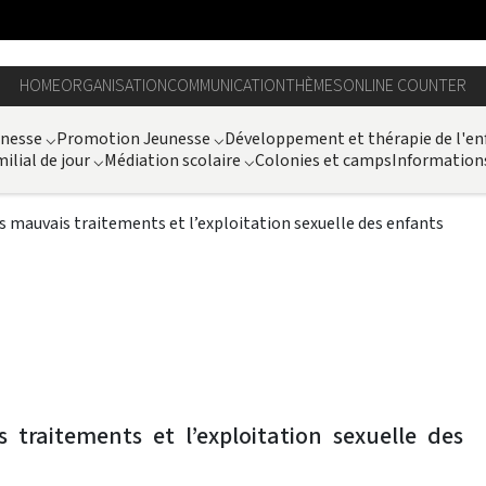
HOME
ORGANISATION
COMMUNICATION
THÈMES
ONLINE COUNTER
unesse
⌵
Promotion Jeunesse
⌵
Développement et thérapie de l'en
ilial de jour
⌵
Médiation scolaire
⌵
Colonies et camps
Information
mauvais traitements et l’exploitation sexuelle des enfants
traitements et l’exploitation sexuelle des