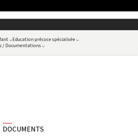
fant
⌵
Education précoce spécialisée
⌵
s / Documentations
⌵
DOCUMENTS