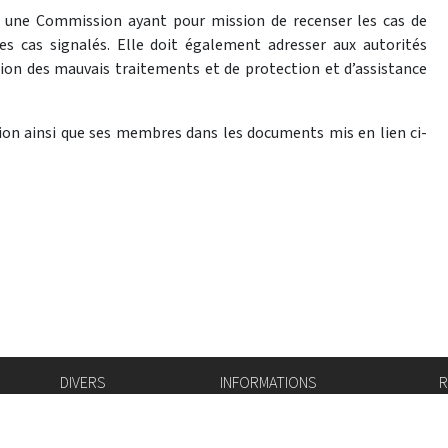
éer une Commission ayant pour mission de recenser les cas de
es cas signalés. Elle doit également adresser aux autorités
ion des mauvais traitements et de protection et d’assistance
ion ainsi que ses membres dans les documents mis en lien ci-
DIVERS
INFORMATIONS
R
Bourse de l'emploi
Bulletin Officiel
I
Login IAM
vis-à-vis
f