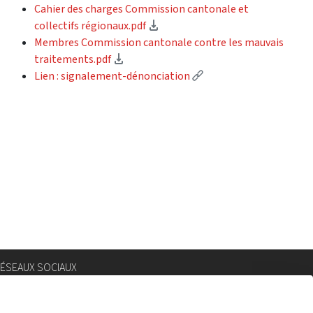
Cahier des charges Commission cantonale et
(Download)
collectifs régionaux.pdf
Membres Commission cantonale contre les mauvais
(Download)
traitements.pdf
(External link)
Lien : signalement-dénonciation
ÉSEAUX SOCIAUX
nstagram
lickr