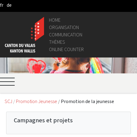
fr
de
Skip to Main Content
HOME
ORGANISATION
COMMUNICATION
THÈMES
ONLINE COUNTER
SCJ
Promotion Jeunesse
Promotion de la jeunesse
Campagnes et projets